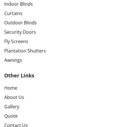
Indoor Blinds
Curtains
Outdoor Blinds
Security Doors
Fly Screens
Plantation Shutters
Awnings
Other Links
Home
About Us
Gallery
Quote
Contact Us