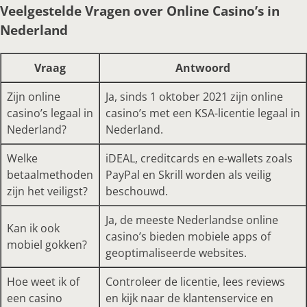
Veelgestelde Vragen over Online Casino’s in
Nederland
Vraag
Antwoord
Zijn online
Ja, sinds 1 oktober 2021 zijn online
casino’s legaal in
casino’s met een KSA-licentie legaal in
Nederland?
Nederland.
Welke
iDEAL, creditcards en e-wallets zoals
betaalmethoden
PayPal en Skrill worden als veilig
zijn het veiligst?
beschouwd.
Ja, de meeste Nederlandse online
Kan ik ook
casino’s bieden mobiele apps of
mobiel gokken?
geoptimaliseerde websites.
Hoe weet ik of
Controleer de licentie, lees reviews
een casino
en kijk naar de klantenservice en