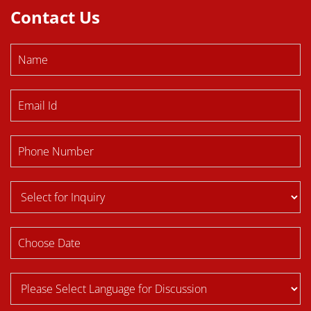
Contact Us