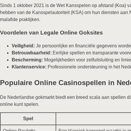
Sinds 1 oktober 2021 is de Wet Kansspelen op afstand (Koa) va
hebben van de Kansspelautoriteit (KSA) om hun diensten aan 
malafide praktijken.
Voordelen van Legale Online Goksites
Veiligheid:
Je persoonlijke en financiële gegevens word
Betrouwbaarheid:
Eerlijke spellen en transparante voor
Bescherming:
Mogelijkheden voor zelfuitsluiting en limi
Klantenservice:
Professionele ondersteuning in het Ned
Populaire Online Casinospellen in Ned
De Nederlandse gokmarkt biedt een breed scala aan spellen die
online kunt spelen.
Spel
Online Roulette
Een klassiek kansspel waarbij je i