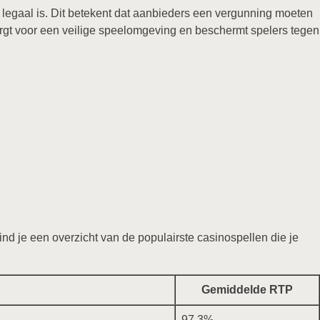
legaal is. Dit betekent dat aanbieders een vergunning moeten
gt voor een veilige speelomgeving en beschermt spelers tegen
d je een overzicht van de populairste casinospellen die je
Gemiddelde RTP
97,3%