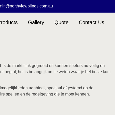
min@northviewblinds.com.au
roducts
Gallery
Quote
Contact Us
is de markt flink gegroeid en kunnen spelers nu veilig en
begint, het is belangrijk om te weten waar je het beste kunt
edmogelijkheden aanbiedt, speciaal afgestemd op de
aire spellen en de regelgeving die je moet kennen.