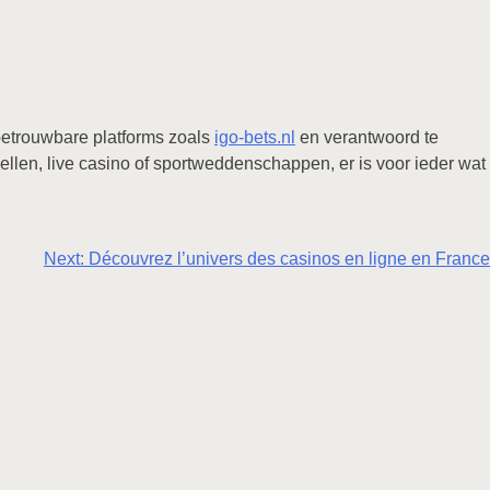
 betrouwbare platforms zoals
igo-bets.nl
en verantwoord te
ellen, live casino of sportweddenschappen, er is voor ieder wat
Next:
Découvrez l’univers des casinos en ligne en France