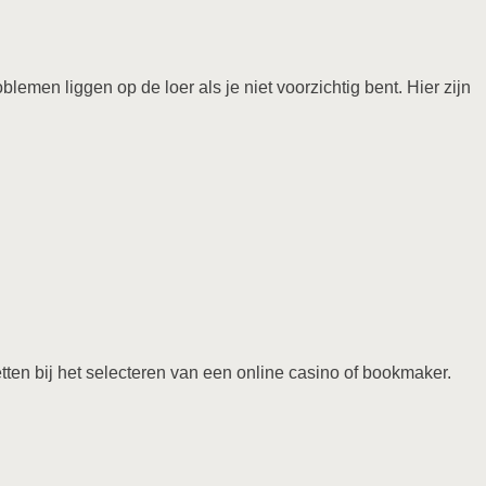
lemen liggen op de loer als je niet voorzichtig bent. Hier zijn
etten bij het selecteren van een online casino of bookmaker.