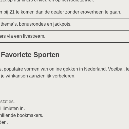
ter bij 21 te komen dan de dealer zonder eroverheen te gaan.
thema’s, bonusrondes en jackpots.
ers via een livestream.
Favoriete Sporten
populaire vormen van online gokken in Nederland. Voetbal, te
e je winkansen aanzienlijk verbeteren.
staties.
 limieten in.
chillende bookmakers.
den.