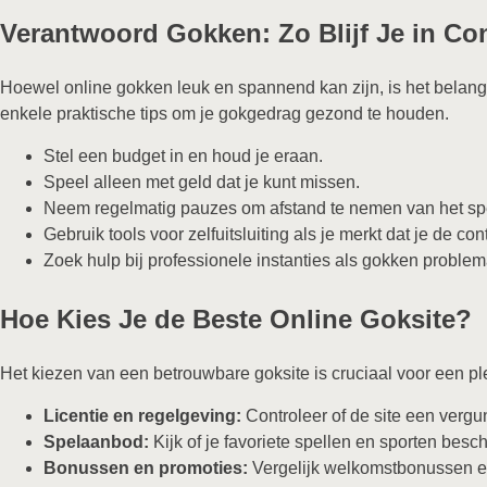
Verantwoord Gokken: Zo Blijf Je in Co
Hoewel online gokken leuk en spannend kan zijn, is het belangrij
enkele praktische tips om je gokgedrag gezond te houden.
Stel een budget in en houd je eraan.
Speel alleen met geld dat je kunt missen.
Neem regelmatig pauzes om afstand te nemen van het sp
Gebruik tools voor zelfuitsluiting als je merkt dat je de cont
Zoek hulp bij professionele instanties als gokken problem
Hoe Kies Je de Beste Online Goksite?
Het kiezen van een betrouwbare goksite is cruciaal voor een plez
Licentie en regelgeving:
Controleer of de site een verg
Spelaanbod:
Kijk of je favoriete spellen en sporten besch
Bonussen en promoties:
Vergelijk welkomstbonussen en