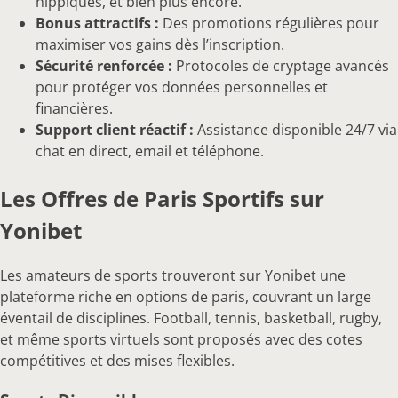
hippiques, et bien plus encore.
Bonus attractifs :
Des promotions régulières pour
maximiser vos gains dès l’inscription.
Sécurité renforcée :
Protocoles de cryptage avancés
pour protéger vos données personnelles et
financières.
Support client réactif :
Assistance disponible 24/7 via
chat en direct, email et téléphone.
Les Offres de Paris Sportifs sur
Yonibet
Les amateurs de sports trouveront sur Yonibet une
plateforme riche en options de paris, couvrant un large
éventail de disciplines. Football, tennis, basketball, rugby,
et même sports virtuels sont proposés avec des cotes
compétitives et des mises flexibles.