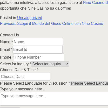
piattaforma intuitiva, alla sicurezza garantita e al
Nine Casino 
opportunità che Nine Casino ha da offrire!
Posted in
Uncategorized
Previous:
Scopri il Mondo del Gioco Online con Nine Casino
Contact Us
Name
*
Email
*
Phone
*
Select for Inquiry
*
Choose Date & Time
*
Please Select Language for Discussion
*
Type your message here...