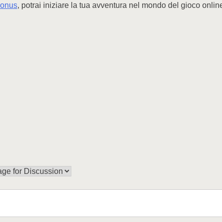
Bonus
, potrai iniziare la tua avventura nel mondo del gioco online