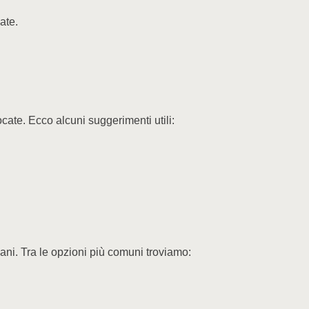
ate.
ocate. Ecco alcuni suggerimenti utili:
ani. Tra le opzioni più comuni troviamo: