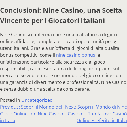
Conclusioni: Nine Casino, una Scelta
Vincente per i Giocatori Italiani
Nine Casino si conferma come una piattaforma di gioco
online affidabile, completa e ricca di opportunità per gli
utenti italiani. Grazie a un’offerta di giochi di alta qualità,
bonus competitivi come il
nine casino bonus
, e
un’attenzione particolare alla sicurezza e al gioco
responsabile, rappresenta una delle migliori opzioni sul
mercato. Se vuoi entrare nel mondo del gioco online con
una garanzia di divertimento e professionalità, Nine Casino
è senza dubbio una scelta da considerare.
Posted in
Uncategorized
Previous:
Scopri il Mondo del
Next:
Scopri il Mondo di Nine
Gioco Online con Nine Casino
Casino: Il Tuo Nuovo Casinò
in Italia
Online Preferito in Italia