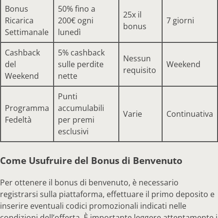
Bonus
50% fino a
25x il
Ricarica
200€ ogni
7 giorni
bonus
Settimanale
lunedì
Cashback
5% cashback
Nessun
del
sulle perdite
Weekend
requisito
Weekend
nette
Punti
Programma
accumulabili
Varie
Continuativa
Fedeltà
per premi
esclusivi
Come Usufruire del Bonus di Benvenuto
Per ottenere il bonus di benvenuto, è necessario
registrarsi sulla piattaforma, effettuare il primo deposito e
inserire eventuali codici promozionali indicati nelle
condizioni dell’offerta. È importante leggere attentamente i