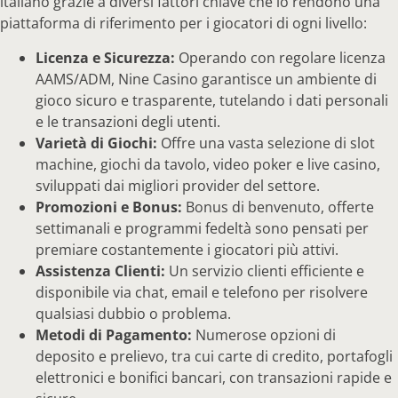
italiano grazie a diversi fattori chiave che lo rendono una
piattaforma di riferimento per i giocatori di ogni livello:
Licenza e Sicurezza:
Operando con regolare licenza
AAMS/ADM, Nine Casino garantisce un ambiente di
gioco sicuro e trasparente, tutelando i dati personali
e le transazioni degli utenti.
Varietà di Giochi:
Offre una vasta selezione di slot
machine, giochi da tavolo, video poker e live casino,
sviluppati dai migliori provider del settore.
Promozioni e Bonus:
Bonus di benvenuto, offerte
settimanali e programmi fedeltà sono pensati per
premiare costantemente i giocatori più attivi.
Assistenza Clienti:
Un servizio clienti efficiente e
disponibile via chat, email e telefono per risolvere
qualsiasi dubbio o problema.
Metodi di Pagamento:
Numerose opzioni di
deposito e prelievo, tra cui carte di credito, portafogli
elettronici e bonifici bancari, con transazioni rapide e