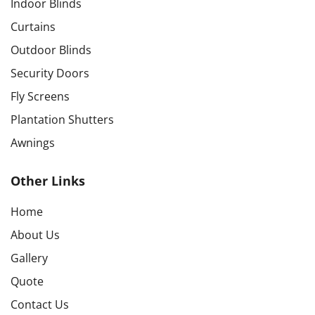
Indoor Blinds
Curtains
Outdoor Blinds
Security Doors
Fly Screens
Plantation Shutters
Awnings
Other Links
Home
About Us
Gallery
Quote
Contact Us