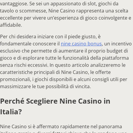
vantaggiose. Se sei un appassionato di slot, giochi da
tavolo o scommesse, Nine Casino rappresenta una scelta
eccellente per vivere un’esperienza di gioco coinvolgente e
affidabile.
Per chi desidera iniziare con il piede giusto, è
fondamentale conoscere il
nine casino bonus
, un incentivo
esclusivo che permette di aumentare il proprio budget di
gioco e di esplorare tutte le funzionalità della piattaforma
senza rischi eccessivi. In questo articolo analizzeremo le
caratteristiche principali di Nine Casino, le offerte
promozionali, i giochi disponibili e alcuni consigli utili per
massimizzare le tue possibilità di vincita.
Perché Scegliere Nine Casino in
Italia?
Nine Casino si è affermato rapidamente nel panorama