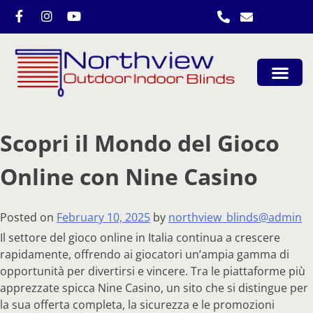
Scopri il Mondo del Gioco
Online con Nine Casino
Posted on
February 10, 2025
by
northview_blinds@admin
Il settore del gioco online in Italia continua a crescere
rapidamente, offrendo ai giocatori un’ampia gamma di
opportunità per divertirsi e vincere. Tra le piattaforme più
apprezzate spicca Nine Casino, un sito che si distingue per
la sua offerta completa, la sicurezza e le promozioni