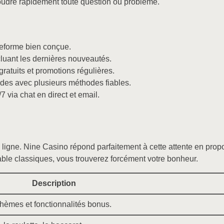
résoudre rapidement toute question ou problème.
teforme bien conçue.
cluant les dernières nouveautés.
ratuits et promotions régulières.
pides avec plusieurs méthodes fiables.
 via chat en direct et email.
en ligne. Nine Casino répond parfaitement à cette attente en pro
able classiques, vous trouverez forcément votre bonheur.
Description
thèmes et fonctionnalités bonus.