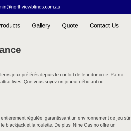
min@northviewblinds.com.au
roducts
Gallery
Quote
Contact Us
rance
eurs jeux préférés depuis le confort de leur domicile. Parmi
s attractives. Que vous soyez un joueur débutant ou
t entièrement régulée, garantissant un environnement de jeu sûr
 blackjack et la roulette. De plus, Nine Casino offre un