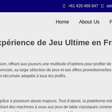
+61 426 466 647
ad
Home
About Us
P
xpérience de Jeu Ultime en F
, offrant aux joueurs une multitude d’options pour profiter de l
viviale, sa large sélection de jeux et ses offres promotionnelle
sécurisée adaptée à tous les profils.
râce à plusieurs atouts majeurs. Tout d’abord, la plateforme es
llant des machines à sous aux jeux de table classiques comme le