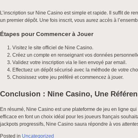
L’inscription sur Nine Casino est simple et rapide. Il suffit de 
un premier dépôt. Une fois inscrit, vous aurez accès à l’ensemb
Étapes pour Commencer à Jouer
Visitez le site officiel de Nine Casino.
Créez un compte en renseignant vos données personnell
Validez votre inscription via le lien envoyé par email.
Effectuez un dépôt sécurisé avec la méthode de votre cho
Choisissez votre jeu préféré et commencez à jouer.
Conclusion : Nine Casino, Une Référen
En résumé, Nine Casino est une plateforme de jeu en ligne qui co
efficace en font un choix idéal pour les joueurs français souha
jackpots progressifs, Nine Casino saura répondre à vos attente
Posted in
Uncategorized