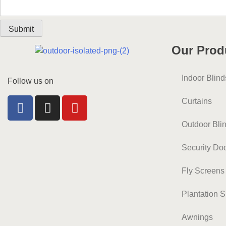
Submit
Our Prod
Indoor Blind
Follow us on
Curtains
Outdoor Bli
Security Do
Fly Screens
Plantation S
Awnings