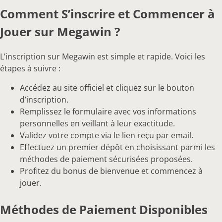
Comment S’inscrire et Commencer à
Jouer sur Megawin ?
L’inscription sur Megawin est simple et rapide. Voici les
étapes à suivre :
Accédez au site officiel et cliquez sur le bouton
d’inscription.
Remplissez le formulaire avec vos informations
personnelles en veillant à leur exactitude.
Validez votre compte via le lien reçu par email.
Effectuez un premier dépôt en choisissant parmi les
méthodes de paiement sécurisées proposées.
Profitez du bonus de bienvenue et commencez à
jouer.
Méthodes de Paiement Disponibles