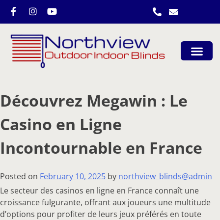
About Us
Contact Us
Découvrez Megawin : Le
Casino en Ligne
Incontournable en France
Posted on
February 10, 2025
by
northview_blinds@admin
Le secteur des casinos en ligne en France connaît une
croissance fulgurante, offrant aux joueurs une multitude
d’options pour profiter de leurs jeux préférés en toute