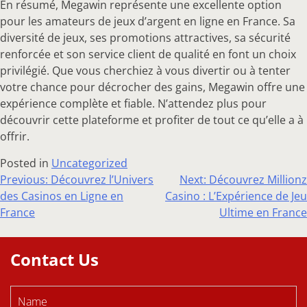
En résumé, Megawin représente une excellente option
pour les amateurs de jeux d’argent en ligne en France. Sa
diversité de jeux, ses promotions attractives, sa sécurité
renforcée et son service client de qualité en font un choix
privilégié. Que vous cherchiez à vous divertir ou à tenter
votre chance pour décrocher des gains, Megawin offre une
expérience complète et fiable. N’attendez plus pour
découvrir cette plateforme et profiter de tout ce qu’elle a à
offrir.
Posted in
Uncategorized
Previous:
Découvrez l’Univers
Next:
Découvrez Millionz
des Casinos en Ligne en
Casino : L’Expérience de Jeu
France
Ultime en France
Contact Us