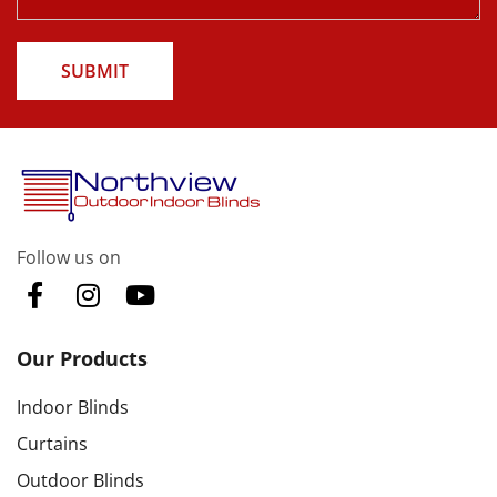
SUBMIT
Follow us on
Our Products
Indoor Blinds
Curtains
Outdoor Blinds