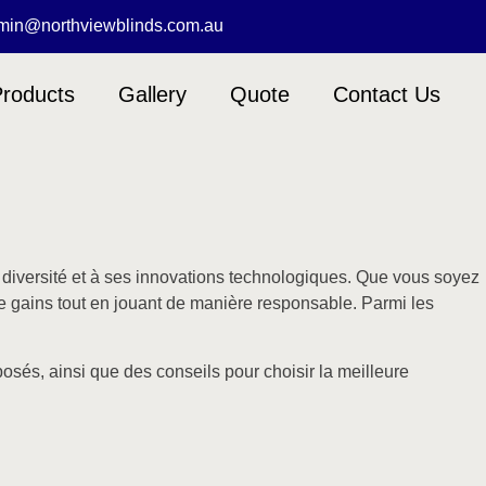
min@northviewblinds.com.au
roducts
Gallery
Quote
Contact Us
 diversité et à ses innovations technologiques. Que vous soyez
e gains tout en jouant de manière responsable. Parmi les
osés, ainsi que des conseils pour choisir la meilleure