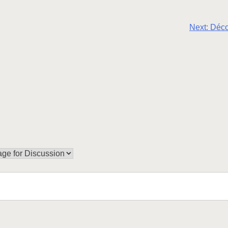
Next:
Déco