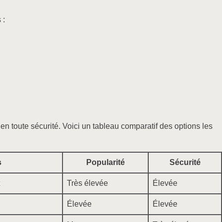
 :
en toute sécurité. Voici un tableau comparatif des options les
s
Popularité
Sécurité
Très élevée
Élevée
Élevée
Élevée