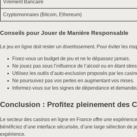
Virement Bancaire
Cryptomonnaies (Bitcoin, Ethereum)
Conseils pour Jouer de Manière Responsable
Le jeu en ligne doit rester un divertissement. Pour éviter les 
Fixez-vous un budget de jeu et ne le dépassez jamais.
Ne jouez pas sous l’influence de l’alcool ou en étant stres
Utilisez les outils d’auto-exclusion proposés par les casin
Ne poursuivez pas vos pertes en augmentant vos mises.
Informez-vous sur les signes de dépendance et demandez 
Conclusion : Profitez pleinement des 
Le secteur des casinos en ligne en France offre une expérience 
bénéficiez d’une interface sécurisée, d’une large sélection de 
expérience.