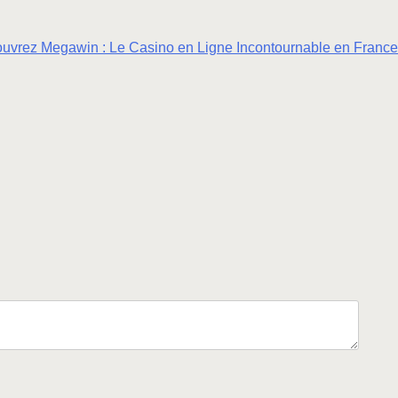
uvrez Megawin : Le Casino en Ligne Incontournable en France