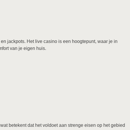
n jackpots. Het live casino is een hoogtepunt, waar je in
fort van je eigen huis.
, wat betekent dat het voldoet aan strenge eisen op het gebied