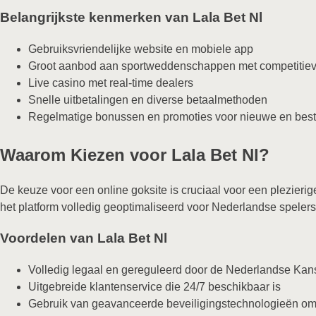
Belangrijkste kenmerken van Lala Bet Nl
Gebruiksvriendelijke website en mobiele app
Groot aanbod aan sportweddenschappen met competitie
Live casino met real-time dealers
Snelle uitbetalingen en diverse betaalmethoden
Regelmatige bonussen en promoties voor nieuwe en bes
Waarom Kiezen voor Lala Bet Nl?
De keuze voor een online goksite is cruciaal voor een plezierig
het platform volledig geoptimaliseerd voor Nederlandse spelers,
Voordelen van Lala Bet Nl
Volledig legaal en gereguleerd door de Nederlandse Kans
Uitgebreide klantenservice die 24/7 beschikbaar is
Gebruik van geavanceerde beveiligingstechnologieën o