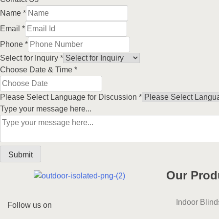
Name
*
Email
*
Phone
*
Select for Inquiry
*
Choose Date & Time
*
Please Select Language for Discussion
*
Type your message here...
Submit
Our Prod
Indoor Blind
Follow us on