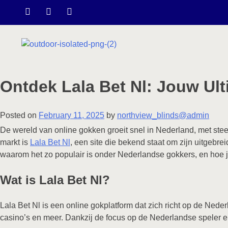
Ontdek Lala Bet Nl: Jouw Ul
Posted on
February 11, 2025
by
northview_blinds@admin
De wereld van online gokken groeit snel in Nederland, met st
markt is
Lala Bet Nl
, een site die bekend staat om zijn uitgebre
waarom het zo populair is onder Nederlandse gokkers, en hoe je
Wat is Lala Bet Nl?
Lala Bet Nl is een online gokplatform dat zich richt op de Ne
casino’s en meer. Dankzij de focus op de Nederlandse speler en