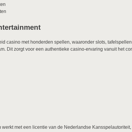
ten
ten
ntertainment
 casino met honderden spellen, waaronder slots, tafelspellen e
m. Dit zorgt voor een authentieke casino-ervaring vanuit het com
orm werkt met een licentie van de Nederlandse Kansspelautoriteit