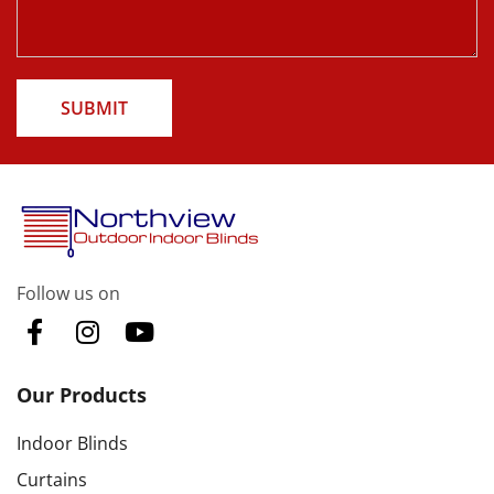
SUBMIT
Follow us on
Our Products
Indoor Blinds
Curtains