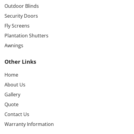
Outdoor Blinds
Security Doors
Fly Screens
Plantation Shutters
Awnings
Other Links
Home
About Us
Gallery
Quote
Contact Us
Warranty Information