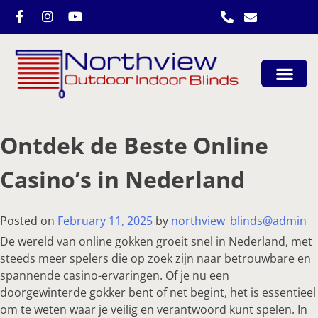
About Us
Contact Us
Ontdek de Beste Online
Casino’s in Nederland
Posted on
February 11, 2025
by
northview_blinds@admin
De wereld van online gokken groeit snel in Nederland, met
steeds meer spelers die op zoek zijn naar betrouwbare en
spannende casino-ervaringen. Of je nu een
doorgewinterde gokker bent of net begint, het is essentieel
om te weten waar je veilig en verantwoord kunt spelen. In