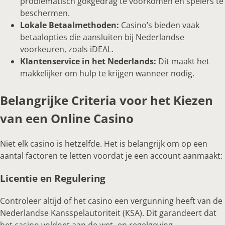
problematisch gokgedrag te voorkomen en spelers te
beschermen.
Lokale Betaalmethoden:
Casino’s bieden vaak
betaalopties die aansluiten bij Nederlandse
voorkeuren, zoals iDEAL.
Klantenservice in het Nederlands:
Dit maakt het
makkelijker om hulp te krijgen wanneer nodig.
Belangrijke Criteria voor het Kiezen
van een Online Casino
Niet elk casino is hetzelfde. Het is belangrijk om op een
aantal factoren te letten voordat je een account aanmaakt:
Licentie en Regulering
Controleer altijd of het casino een vergunning heeft van de
Nederlandse Kansspelautoriteit (KSA). Dit garandeert dat
het casino voldoet aan de wet- en regelgeving.