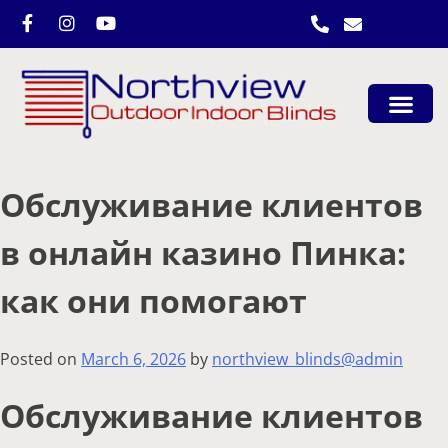
About Us
Contact Us
Обслуживание клиентов
в онлайн казино Пинка:
как они помогают
Posted on
March 6, 2026
by
northview_blinds@admin
Обслуживание клиентов