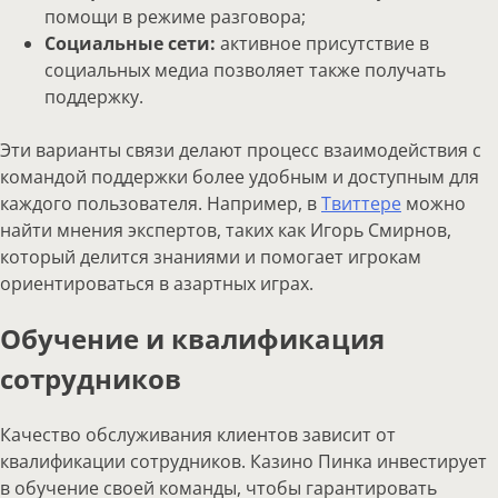
помощи в режиме разговора;
Социальные сети:
активное присутствие в
социальных медиа позволяет также получать
поддержку.
Эти варианты связи делают процесс взаимодействия с
командой поддержки более удобным и доступным для
каждого пользователя. Например, в
Твиттере
можно
найти мнения экспертов, таких как Игорь Смирнов,
который делится знаниями и помогает игрокам
ориентироваться в азартных играх.
Обучение и квалификация
сотрудников
Качество обслуживания клиентов зависит от
квалификации сотрудников. Казино Пинка инвестирует
в обучение своей команды, чтобы гарантировать