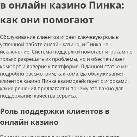
в онлайн казино Пинка:
как они помогают
Обслуживание клиентов играет ключевую роль в
успешной работе онлайн казино, и Пинка не
исключение. Система поддержки помогает игрокам не
только разрешать их проблемы, но и обеспечивает
комфорт и доверие к платформе. В данной статье мы
подробно рассмотрим, как команда обслуживания
клиентов казино Пинка взаимодействует с игроками,
какие решения предлагает и почему это важно для
поддержания качества сервиса.
Роль поддержки клиентов в
онлайн казино