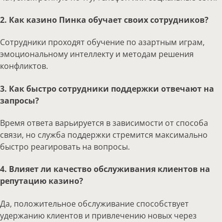
2. Как казино Пинка обучает своих сотрудников?
Сотрудники проходят обучение по азартным играм,
эмоциональному интеллекту и методам решения
конфликтов.
3. Как быстро сотрудники поддержки отвечают на
запросы?
Время ответа варьируется в зависимости от способа
связи, но служба поддержки стремится максимально
быстро реагировать на вопросы.
4. Влияет ли качество обслуживания клиентов на
репутацию казино?
Да, положительное обслуживание способствует
удержанию клиентов и привлечению новых через