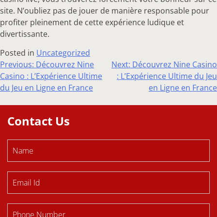
site. N’oubliez pas de jouer de manière responsable pour
profiter pleinement de cette expérience ludique et
divertissante.
Posted in
Uncategorized
Previous:
Découvrez Nine
Next:
Découvrez Nine Casino
Casino : L’Expérience Ultime
: L’Expérience Ultime du Jeu
du Jeu en Ligne en France
en Ligne en France
Contact Us