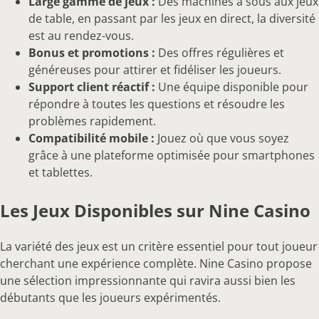
Large gamme de jeux :
Des machines à sous aux jeux
de table, en passant par les jeux en direct, la diversité
est au rendez-vous.
Bonus et promotions :
Des offres régulières et
généreuses pour attirer et fidéliser les joueurs.
Support client réactif :
Une équipe disponible pour
répondre à toutes les questions et résoudre les
problèmes rapidement.
Compatibilité mobile :
Jouez où que vous soyez
grâce à une plateforme optimisée pour smartphones
et tablettes.
Les Jeux Disponibles sur Nine Casino
La variété des jeux est un critère essentiel pour tout joueur
cherchant une expérience complète. Nine Casino propose
une sélection impressionnante qui ravira aussi bien les
débutants que les joueurs expérimentés.