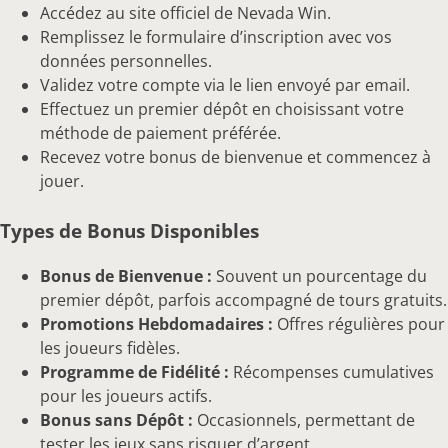
Accédez au site officiel de Nevada Win.
Remplissez le formulaire d’inscription avec vos
données personnelles.
Validez votre compte via le lien envoyé par email.
Effectuez un premier dépôt en choisissant votre
méthode de paiement préférée.
Recevez votre bonus de bienvenue et commencez à
jouer.
Types de Bonus Disponibles
Bonus de Bienvenue :
Souvent un pourcentage du
premier dépôt, parfois accompagné de tours gratuits.
Promotions Hebdomadaires :
Offres régulières pour
les joueurs fidèles.
Programme de Fidélité :
Récompenses cumulatives
pour les joueurs actifs.
Bonus sans Dépôt :
Occasionnels, permettant de
tester les jeux sans risquer d’argent.