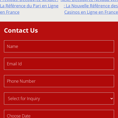
La Référence du Pari en Ligne
: La Nouvelle Référence des
en France
Casinos en Ligne en France
Contact Us