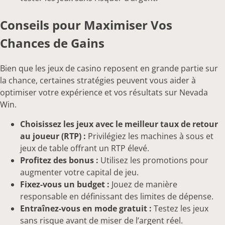
Conseils pour Maximiser Vos
Chances de Gains
Bien que les jeux de casino reposent en grande partie sur
la chance, certaines stratégies peuvent vous aider à
optimiser votre expérience et vos résultats sur Nevada
Win.
Choisissez les jeux avec le meilleur taux de retour
au joueur (RTP) :
Privilégiez les machines à sous et
jeux de table offrant un RTP élevé.
Profitez des bonus :
Utilisez les promotions pour
augmenter votre capital de jeu.
Fixez-vous un budget :
Jouez de manière
responsable en définissant des limites de dépense.
Entraînez-vous en mode gratuit :
Testez les jeux
sans risque avant de miser de l’argent réel.