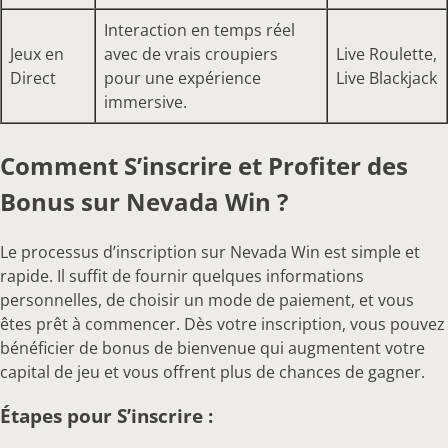
Interaction en temps réel
Jeux en
avec de vrais croupiers
Live Roulette,
Direct
pour une expérience
Live Blackjack
immersive.
Comment S’inscrire et Profiter des
Bonus sur Nevada Win ?
Le processus d’inscription sur Nevada Win est simple et
rapide. Il suffit de fournir quelques informations
personnelles, de choisir un mode de paiement, et vous
êtes prêt à commencer. Dès votre inscription, vous pouvez
bénéficier de bonus de bienvenue qui augmentent votre
capital de jeu et vous offrent plus de chances de gagner.
Étapes pour S’inscrire :