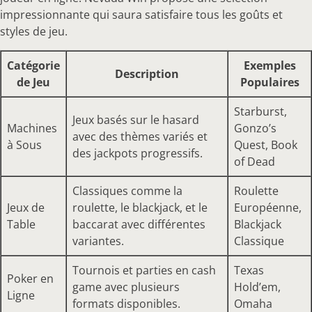
impressionnante qui saura satisfaire tous les goûts et
styles de jeu.
Catégorie
Exemples
Description
de Jeu
Populaires
Starburst,
Jeux basés sur le hasard
Machines
Gonzo’s
avec des thèmes variés et
à Sous
Quest, Book
des jackpots progressifs.
of Dead
Classiques comme la
Roulette
Jeux de
roulette, le blackjack, et le
Européenne,
Table
baccarat avec différentes
Blackjack
variantes.
Classique
Tournois et parties en cash
Texas
Poker en
game avec plusieurs
Hold’em,
Ligne
formats disponibles.
Omaha