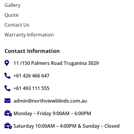
Gallery
Quote
Contact Us
Warranty Information
Contact Information
11 /150 Palmers Road Truganina 3029
+61 426 466 647
+61 493 111 555
admin@northviewblinds.com.au
Monday – Friday 9:00AM – 6:00PM
Saturday 10:00AM – 4:00PM & Sunday – Closed