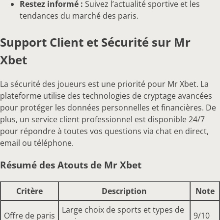
Restez informé :
Suivez l’actualité sportive et les
tendances du marché des paris.
Support Client et Sécurité sur Mr
Xbet
La sécurité des joueurs est une priorité pour Mr Xbet. La
plateforme utilise des technologies de cryptage avancées
pour protéger les données personnelles et financières. De
plus, un service client professionnel est disponible 24/7
pour répondre à toutes vos questions via chat en direct,
email ou téléphone.
Résumé des Atouts de Mr Xbet
Critère
Description
Note
Large choix de sports et types de
Offre de paris
9/10