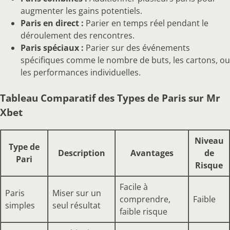
augmenter les gains potentiels.
Paris en direct :
Parier en temps réel pendant le
déroulement des rencontres.
Paris spéciaux :
Parier sur des événements
spécifiques comme le nombre de buts, les cartons, ou
les performances individuelles.
Tableau Comparatif des Types de Paris sur Mr
Xbet
Niveau
Type de
Description
Avantages
de
Pari
Risque
Facile à
Paris
Miser sur un
comprendre,
Faible
simples
seul résultat
faible risque