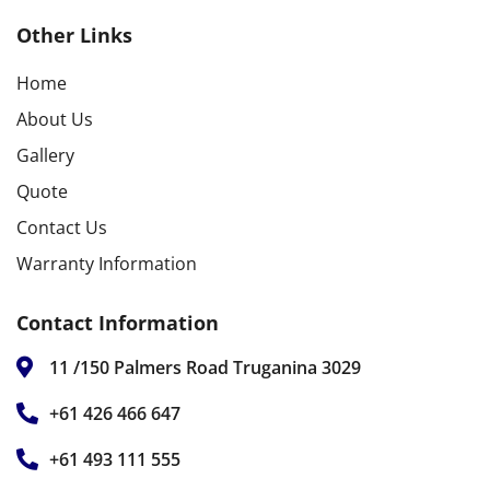
Other Links
Home
About Us
Gallery
Quote
Contact Us
Warranty Information
Contact Information
11 /150 Palmers Road Truganina 3029
+61 426 466 647
+61 493 111 555