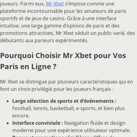
joueurs. Parmi eux,
Mr Xbet
s’impose comme une
plateforme incontournable pour les amateurs de paris
sportifs et de jeux de casino. Grâce à une interface
intuitive, une large gamme d’options de paris et des
promotions attractives, Mr Xbet séduit un public varié, des
débutants aux parieurs expérimentés.
Pourquoi Choisir Mr Xbet pour Vos
Paris en Ligne ?
Mr Xbet se distingue par plusieurs caractéristiques qui en
font un choix privilégié pour les joueurs français :
Large sélection de sports et d’événements :
Football, tennis, basketball, e-sports, et bien plus
encore.
Interface conviviale :
Navigation fluide et design
moderne pour une expérience utilisateur optimale.