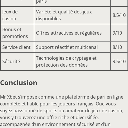
paris
Jeux de
Variété et qualité des jeux
8.5/10
casino
disponibles
Bonus et
Offres attractives et régulières
9/10
promotions
Service client
Support réactif et multicanal
8/10
Technologies de cryptage et
Sécurité
9.5/10
protection des données
Conclusion
Mr Xbet s’impose comme une plateforme de pari en ligne
complète et fiable pour les joueurs français. Que vous
soyez passionné de sports ou amateur de jeux de casino,
vous y trouverez une offre riche et diversifiée,
accompagnée d’un environnement sécurisé et d’un