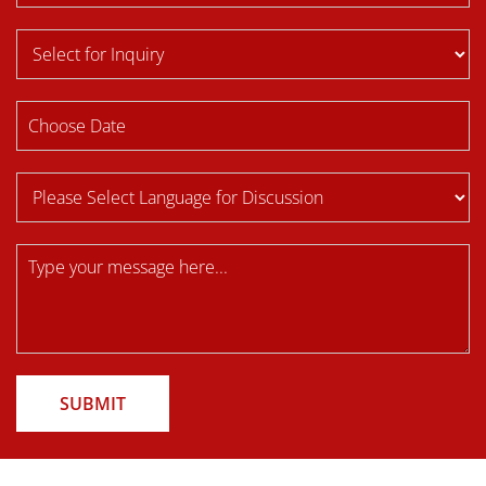
SUBMIT