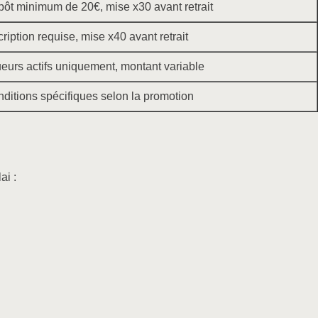
ôt minimum de 20€, mise x30 avant retrait
cription requise, mise x40 avant retrait
eurs actifs uniquement, montant variable
ditions spécifiques selon la promotion
ai :