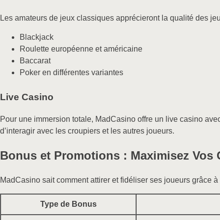
Les amateurs de jeux classiques apprécieront la qualité des je
Blackjack
Roulette européenne et américaine
Baccarat
Poker en différentes variantes
Live Casino
Pour une immersion totale, MadCasino offre un live casino avec 
d’interagir avec les croupiers et les autres joueurs.
Bonus et Promotions : Maximisez Vos 
MadCasino sait comment attirer et fidéliser ses joueurs grâce à
Type de Bonus