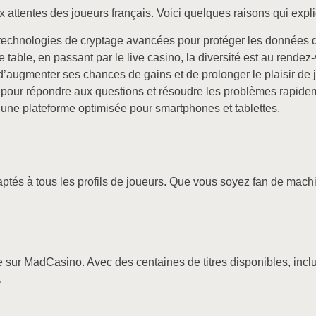
ttentes des joueurs français. Voici quelques raisons qui expli
technologies de cryptage avancées pour protéger les données de
able, en passant par le live casino, la diversité est au rendez
d’augmenter ses chances de gains et de prolonger le plaisir de 
pour répondre aux questions et résoudre les problèmes rapide
ne plateforme optimisée pour smartphones et tablettes.
és à tous les profils de joueurs. Que vous soyez fan de machin
 sur MadCasino. Avec des centaines de titres disponibles, inclua
.