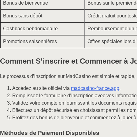
Bonus de bienvenue
Bonus sur le premier d
Bonus sans dépôt
Crédit gratuit pour test
Cashback hebdomadaire
Remboursement d’un p
Promotions saisonnières
Offres spéciales lors 
Comment S’inscrire et Commencer à J
Le processus d’inscription sur MadCasino est simple et rapide,
Accédez au site officiel via
madcasino-france.app
.
Remplissez le formulaire d’inscription avec vos informati
Validez votre compte en fournissant les documents requis p
Effectuez un dépôt sécurisé en choisissant parmi les no
Profitez des bonus de bienvenue et commencez à jouer à 
Méthodes de Paiement Disponibles