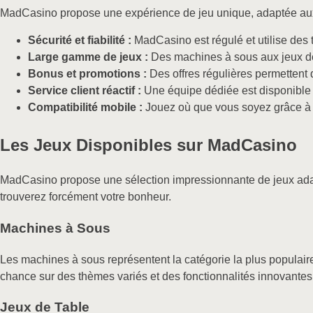
MadCasino propose une expérience de jeu unique, adaptée aux a
Sécurité et fiabilité :
MadCasino est régulé et utilise des 
Large gamme de jeux :
Des machines à sous aux jeux de t
Bonus et promotions :
Des offres régulières permettent 
Service client réactif :
Une équipe dédiée est disponible 
Compatibilité mobile :
Jouez où que vous soyez grâce à u
Les Jeux Disponibles sur MadCasino
MadCasino propose une sélection impressionnante de jeux adapt
trouverez forcément votre bonheur.
Machines à Sous
Les machines à sous représentent la catégorie la plus populaire
chance sur des thèmes variés et des fonctionnalités innovantes
Jeux de Table