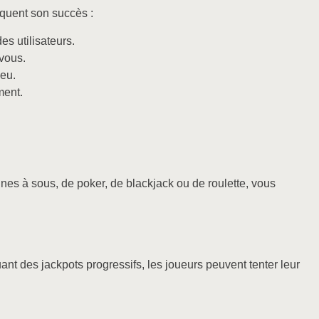
quent son succès :
s utilisateurs.
-vous.
jeu.
ment.
es à sous, de poker, de blackjack ou de roulette, vous
nt des jackpots progressifs, les joueurs peuvent tenter leur