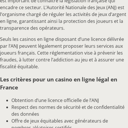
est important de connaître la législation française qui
encadre ce secteur. L’Autorité Nationale des Jeux (ANJ) est
l’organisme chargé de réguler les activités de jeux d’argent
en ligne, garantissant ainsi la protection des joueurs et la
transparence des opérateurs.
Seuls les casinos en ligne disposant d’une licence délivrée
par l’ANJ peuvent légalement proposer leurs services aux
joueurs français. Cette réglementation vise à prévenir les
fraudes, à lutter contre l’addiction au jeu et à assurer une
fiscalité équitable.
Les critères pour un casino en ligne légal en
France
Obtention d’une licence officielle de l’ANJ
Respect des normes de sécurité et de confidentialité
des données
Offre de jeux équitables avec générateurs de
nombres aléatoires certifiés