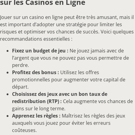
sur les Casinos en Ligne
Jouer sur un casino en ligne peut être très amusant, mais il
est important d’adopter une stratégie pour limiter les
risques et optimiser vos chances de succès. Voici quelques
recommandations essentielles :
Fixez un budget de jeu :
Ne jouez jamais avec de
l’argent que vous ne pouvez pas vous permettre de
perdre.
Profitez des bonus :
Utilisez les offres
promotionnelles pour augmenter votre capital de
départ.
Choisissez des jeux avec un bon taux de
redistribution (RTP) :
Cela augmente vos chances de
gains sur le long terme.
Apprenez les règles :
Maîtrisez les règles des jeux
auxquels vous jouez pour éviter les erreurs
coûteuses.