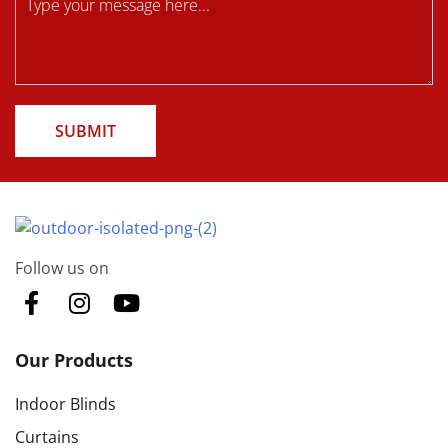
SUBMIT
Follow us on
Our Products
Indoor Blinds
Curtains