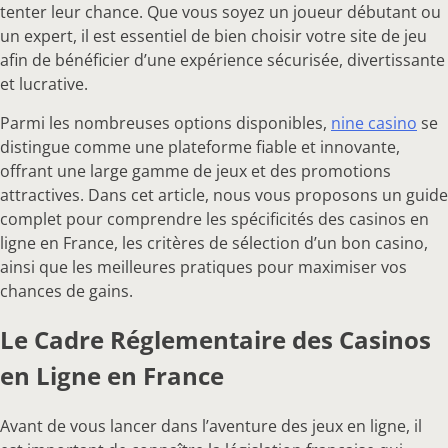
tenter leur chance. Que vous soyez un joueur débutant ou
un expert, il est essentiel de bien choisir votre site de jeu
afin de bénéficier d’une expérience sécurisée, divertissante
et lucrative.
Parmi les nombreuses options disponibles,
nine casino
se
distingue comme une plateforme fiable et innovante,
offrant une large gamme de jeux et des promotions
attractives. Dans cet article, nous vous proposons un guide
complet pour comprendre les spécificités des casinos en
ligne en France, les critères de sélection d’un bon casino,
ainsi que les meilleures pratiques pour maximiser vos
chances de gains.
Le Cadre Réglementaire des Casinos
en Ligne en France
Avant de vous lancer dans l’aventure des jeux en ligne, il