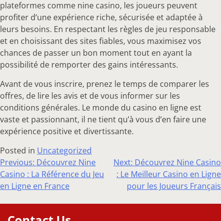
plateformes comme nine casino, les joueurs peuvent
profiter d’une expérience riche, sécurisée et adaptée à
leurs besoins. En respectant les règles de jeu responsable
et en choisissant des sites fiables, vous maximisez vos
chances de passer un bon moment tout en ayant la
possibilité de remporter des gains intéressants.
Avant de vous inscrire, prenez le temps de comparer les
offres, de lire les avis et de vous informer sur les
conditions générales. Le monde du casino en ligne est
vaste et passionnant, il ne tient qu’à vous d’en faire une
expérience positive et divertissante.
Posted in
Uncategorized
Previous:
Découvrez Nine
Next:
Découvrez Nine Casino
Casino : La Référence du Jeu
: Le Meilleur Casino en Ligne
en Ligne en France
pour les Joueurs Français
Contact Us