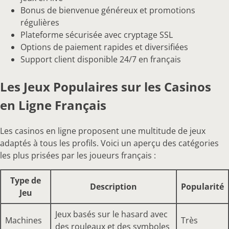
Bonus de bienvenue généreux et promotions
régulières
Plateforme sécurisée avec cryptage SSL
Options de paiement rapides et diversifiées
Support client disponible 24/7 en français
Les Jeux Populaires sur les Casinos
en Ligne Français
Les casinos en ligne proposent une multitude de jeux
adaptés à tous les profils. Voici un aperçu des catégories
les plus prisées par les joueurs français :
Type de
Description
Popularité
Jeu
Jeux basés sur le hasard avec
Machines
Très
des rouleaux et des symboles