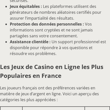
sécurisés.
Jeux équitables :
Les plateformes utilisent des
générateurs de nombres aléatoires certifiés pour
assurer l’impartialité des résultats.
Protection des données personnelles :
Vos
informations sont cryptées et ne sont jamais
partagées sans votre consentement.
Assistance clientèle :
Un support professionnel est
disponible pour répondre à vos questions et
résoudre vos problèmes.
Les Jeux de Casino en Ligne les Plus
Populaires en France
Les joueurs français ont des préférences variées en
matière de jeux d’argent en ligne. Voici un aperçu des
catégories les plus appréciées :