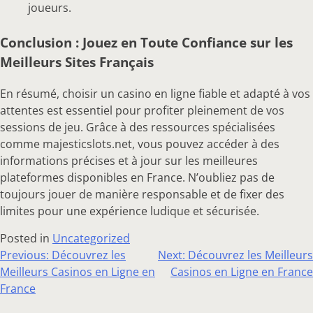
joueurs.
Conclusion : Jouez en Toute Confiance sur les
Meilleurs Sites Français
En résumé, choisir un casino en ligne fiable et adapté à vos
attentes est essentiel pour profiter pleinement de vos
sessions de jeu. Grâce à des ressources spécialisées
comme majesticslots.net, vous pouvez accéder à des
informations précises et à jour sur les meilleures
plateformes disponibles en France. N’oubliez pas de
toujours jouer de manière responsable et de fixer des
limites pour une expérience ludique et sécurisée.
Posted in
Uncategorized
Previous:
Découvrez les
Next:
Découvrez les Meilleurs
Meilleurs Casinos en Ligne en
Casinos en Ligne en France
France