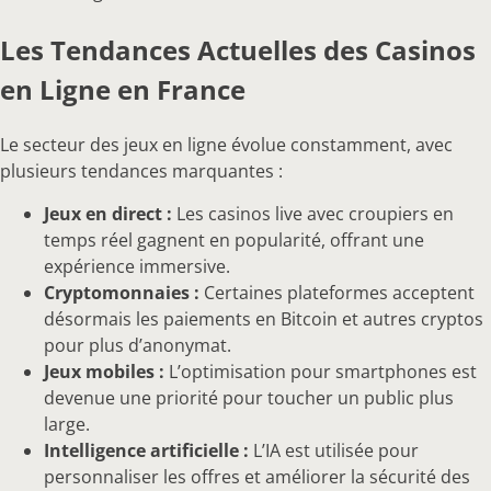
Les Tendances Actuelles des Casinos
en Ligne en France
Le secteur des jeux en ligne évolue constamment, avec
plusieurs tendances marquantes :
Jeux en direct :
Les casinos live avec croupiers en
temps réel gagnent en popularité, offrant une
expérience immersive.
Cryptomonnaies :
Certaines plateformes acceptent
désormais les paiements en Bitcoin et autres cryptos
pour plus d’anonymat.
Jeux mobiles :
L’optimisation pour smartphones est
devenue une priorité pour toucher un public plus
large.
Intelligence artificielle :
L’IA est utilisée pour
personnaliser les offres et améliorer la sécurité des