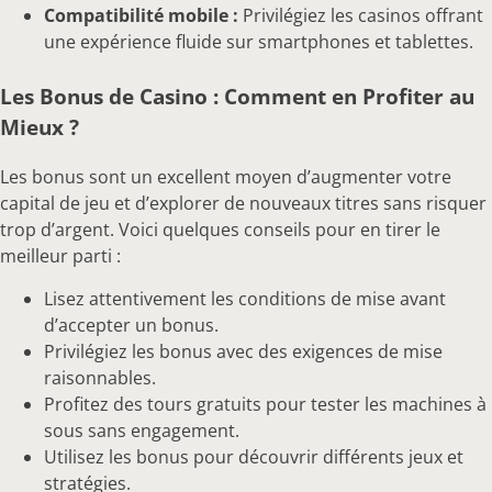
Compatibilité mobile :
Privilégiez les casinos offrant
une expérience fluide sur smartphones et tablettes.
Les Bonus de Casino : Comment en Profiter au
Mieux ?
Les bonus sont un excellent moyen d’augmenter votre
capital de jeu et d’explorer de nouveaux titres sans risquer
trop d’argent. Voici quelques conseils pour en tirer le
meilleur parti :
Lisez attentivement les conditions de mise avant
d’accepter un bonus.
Privilégiez les bonus avec des exigences de mise
raisonnables.
Profitez des tours gratuits pour tester les machines à
sous sans engagement.
Utilisez les bonus pour découvrir différents jeux et
stratégies.