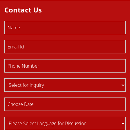
Contact Us