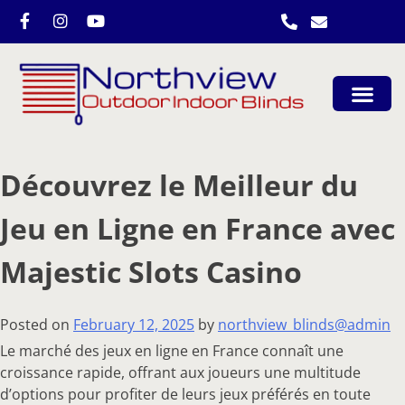
Découvrez le Meilleur du
Jeu en Ligne en France avec
Majestic Slots Casino
Posted on
February 12, 2025
by
northview_blinds@admin
Le marché des jeux en ligne en France connaît une
croissance rapide, offrant aux joueurs une multitude
d’options pour profiter de leurs jeux préférés en toute