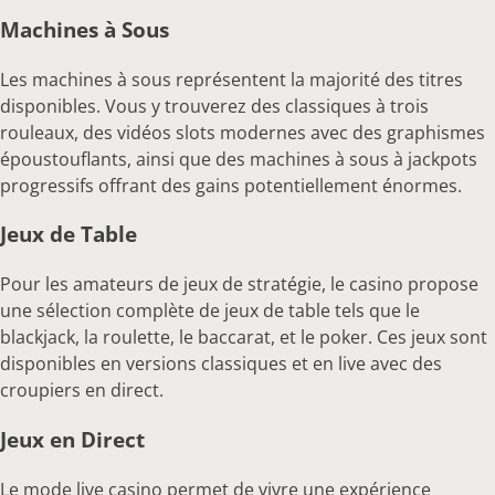
Machines à Sous
Les machines à sous représentent la majorité des titres
disponibles. Vous y trouverez des classiques à trois
rouleaux, des vidéos slots modernes avec des graphismes
époustouflants, ainsi que des machines à sous à jackpots
progressifs offrant des gains potentiellement énormes.
Jeux de Table
Pour les amateurs de jeux de stratégie, le casino propose
une sélection complète de jeux de table tels que le
blackjack, la roulette, le baccarat, et le poker. Ces jeux sont
disponibles en versions classiques et en live avec des
croupiers en direct.
Jeux en Direct
Le mode live casino permet de vivre une expérience