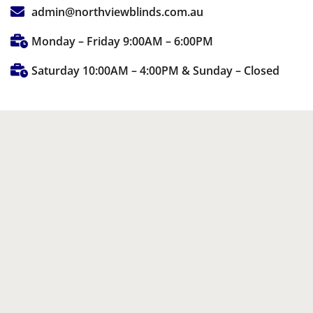
admin@northviewblinds.com.au
Monday – Friday 9:00AM – 6:00PM
Saturday 10:00AM – 4:00PM & Sunday – Closed