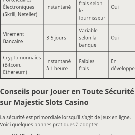
frais selon
Électroniques
Instantané
Oui
le
(Skrill, Neteller)
fournisseur
Variable
Virement
3-5 jours
selon la
Oui
Bancaire
banque
Cryptomonnaies
Instantané
Faibles
En
(Bitcoin,
à 1 heure
frais
développ
Ethereum)
Conseils pour Jouer en Toute Sécurité
sur Majestic Slots Casino
La sécurité est primordiale lorsqu’il s’agit de jeux en ligne.
Voici quelques bonnes pratiques à adopter :