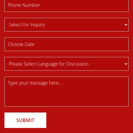
SUBMIT